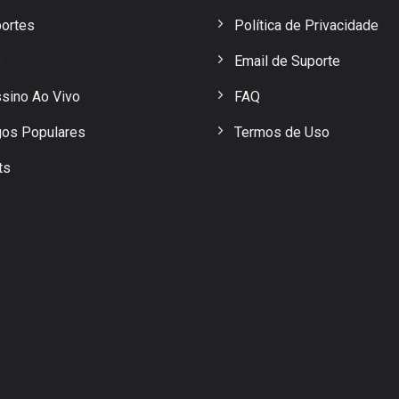
ortes
Política de Privacidade
P
Email de Suporte
sino Ao Vivo
FAQ
os Populares
Termos de Uso
ts