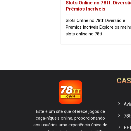
Slots Online no 78tt: Diversã
Prêmios Incríveis
Slots Online no 78tt: Diversão e
Prêmios Incríveis Explore os melh
slots online no 78tt
CAS
Avi
Este é um site que oferece jogos de
78t
caça-níqueis online, proporcionando
aos usuários uma experiência única de
BE