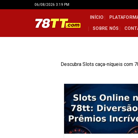
Skip
06/08/2026 3:19 PM
to
INÍCIO
PLATAFORM
content
SOBRE NÓS
CONT
Descubra Slots caça-níqueis com 78t