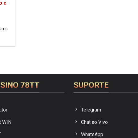
o e
ores
SINO 78TT
SUPORTE
ator
Telegram
t WIN
Chat ao Vivo
T
WhatsApp